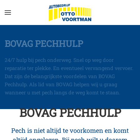
BOVAG PECHHULP
24/7 hulp bij pech onderweg. Snel op weg door
reparatie ter plekke. En eventueel vervangend vervoer.
Dat zijn de belangrijkste voordelen van BOVAG
Pechhulp. Als lid van BOVAG helpen wij u graag
wanneer u met pech langs de weg komt te staan.
BOVAG PECHHULP
Pech is niet altijd te voorkomen en komt
altijd ongelegen. Bij pech wilt u daarom