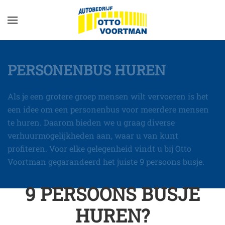
PERSONENBUS HUREN
Als je een grotere groep mensen wilt vervoeren is het
een idee om een personenbus voor meerdere mensen
te huren. Daarom bieden we u graag diverse
verhuurmogelijkheden aan, waar u van kunt
profiteren. Voor elke gelegenheid vindt u bij Otto
Voortman gegarandeerd het juiste 9 persoons busje.
9 PERSOONS BUSJE
HUREN?